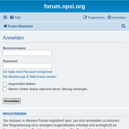
forum.opsi.org
FAQ
Registrieren
Anmelden
S
Foren-Übersicht
u
Anmelden
c
h
Benutzername:
e
Passwort:
Ich habe mein Passwort vergessen
Die Aktivierungs-E-Mail erneut senden
Angemeldet bleiben
Meinen Online-Status während dieser Sitzung verbergen
REGISTRIEREN
Sie müssen in diesem Forum registriert sein, um sich anmelden zu können.
Die Registrierung ist in wenigen Augenblicken erledigt und ermöglicht es