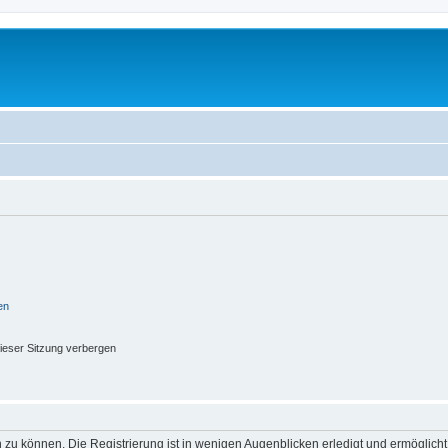
en
ieser Sitzung verbergen
 zu können. Die Registrierung ist in wenigen Augenblicken erledigt und ermöglicht