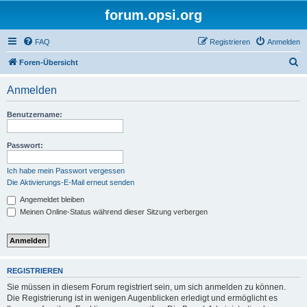
forum.opsi.org
FAQ
Registrieren
Anmelden
S
Foren-Übersicht
u
Anmelden
c
h
Benutzername:
e
Passwort:
Ich habe mein Passwort vergessen
Die Aktivierungs-E-Mail erneut senden
Angemeldet bleiben
Meinen Online-Status während dieser Sitzung verbergen
REGISTRIEREN
Sie müssen in diesem Forum registriert sein, um sich anmelden zu können.
Die Registrierung ist in wenigen Augenblicken erledigt und ermöglicht es