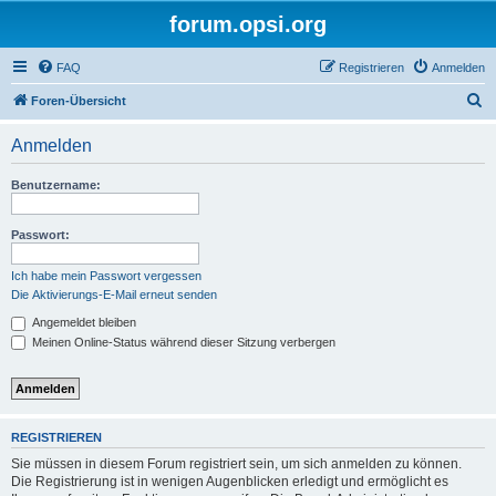
forum.opsi.org
FAQ
Registrieren
Anmelden
S
Foren-Übersicht
u
Anmelden
c
h
Benutzername:
e
Passwort:
Ich habe mein Passwort vergessen
Die Aktivierungs-E-Mail erneut senden
Angemeldet bleiben
Meinen Online-Status während dieser Sitzung verbergen
REGISTRIEREN
Sie müssen in diesem Forum registriert sein, um sich anmelden zu können.
Die Registrierung ist in wenigen Augenblicken erledigt und ermöglicht es