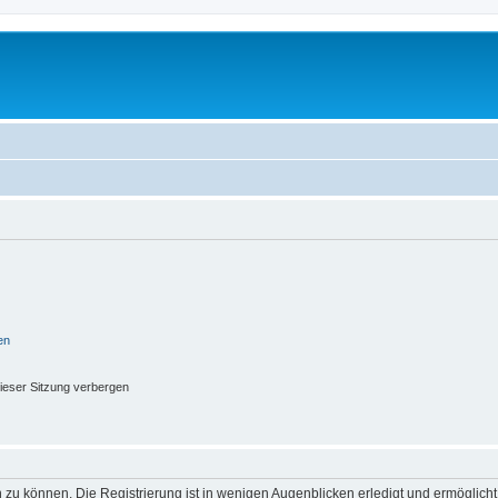
en
ieser Sitzung verbergen
 zu können. Die Registrierung ist in wenigen Augenblicken erledigt und ermöglicht