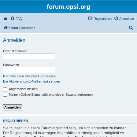
forum.opsi.org
FAQ
Registrieren
Anmelden
S
Foren-Übersicht
u
Anmelden
c
h
Benutzername:
e
Passwort:
Ich habe mein Passwort vergessen
Die Aktivierungs-E-Mail erneut senden
Angemeldet bleiben
Meinen Online-Status während dieser Sitzung verbergen
REGISTRIEREN
Sie müssen in diesem Forum registriert sein, um sich anmelden zu können.
Die Registrierung ist in wenigen Augenblicken erledigt und ermöglicht es