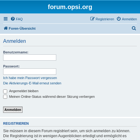
forum.opsi.org
FAQ
Registrieren
Anmelden
S
Foren-Übersicht
u
Anmelden
c
h
Benutzername:
e
Passwort:
Ich habe mein Passwort vergessen
Die Aktivierungs-E-Mail erneut senden
Angemeldet bleiben
Meinen Online-Status während dieser Sitzung verbergen
REGISTRIEREN
Sie müssen in diesem Forum registriert sein, um sich anmelden zu können.
Die Registrierung ist in wenigen Augenblicken erledigt und ermöglicht es