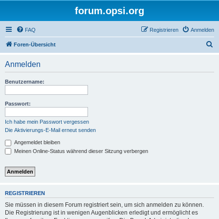
forum.opsi.org
FAQ
Registrieren
Anmelden
S
Foren-Übersicht
u
Anmelden
c
h
Benutzername:
e
Passwort:
Ich habe mein Passwort vergessen
Die Aktivierungs-E-Mail erneut senden
Angemeldet bleiben
Meinen Online-Status während dieser Sitzung verbergen
REGISTRIEREN
Sie müssen in diesem Forum registriert sein, um sich anmelden zu können.
Die Registrierung ist in wenigen Augenblicken erledigt und ermöglicht es