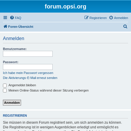
forum.opsi.org
FAQ
Registrieren
Anmelden
S
Foren-Übersicht
u
Anmelden
c
h
Benutzername:
e
Passwort:
Ich habe mein Passwort vergessen
Die Aktivierungs-E-Mail erneut senden
Angemeldet bleiben
Meinen Online-Status während dieser Sitzung verbergen
REGISTRIEREN
Sie müssen in diesem Forum registriert sein, um sich anmelden zu können.
Die Registrierung ist in wenigen Augenblicken erledigt und ermöglicht es