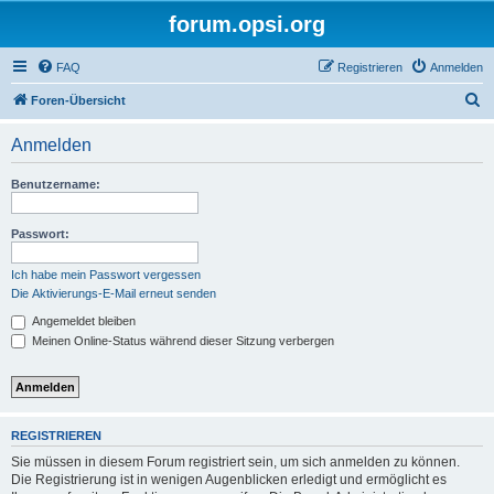
forum.opsi.org
FAQ
Registrieren
Anmelden
S
Foren-Übersicht
u
Anmelden
c
h
Benutzername:
e
Passwort:
Ich habe mein Passwort vergessen
Die Aktivierungs-E-Mail erneut senden
Angemeldet bleiben
Meinen Online-Status während dieser Sitzung verbergen
REGISTRIEREN
Sie müssen in diesem Forum registriert sein, um sich anmelden zu können.
Die Registrierung ist in wenigen Augenblicken erledigt und ermöglicht es