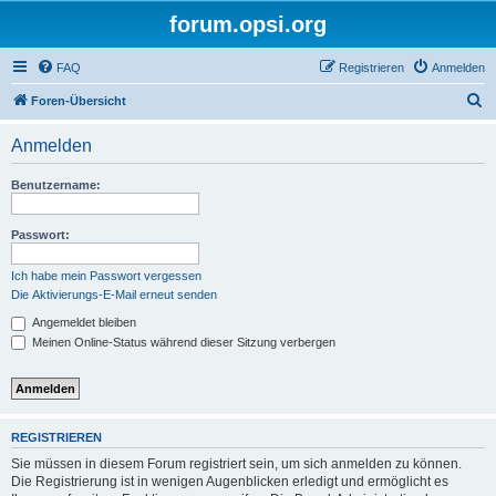
forum.opsi.org
FAQ
Registrieren
Anmelden
S
Foren-Übersicht
u
Anmelden
c
h
Benutzername:
e
Passwort:
Ich habe mein Passwort vergessen
Die Aktivierungs-E-Mail erneut senden
Angemeldet bleiben
Meinen Online-Status während dieser Sitzung verbergen
REGISTRIEREN
Sie müssen in diesem Forum registriert sein, um sich anmelden zu können.
Die Registrierung ist in wenigen Augenblicken erledigt und ermöglicht es