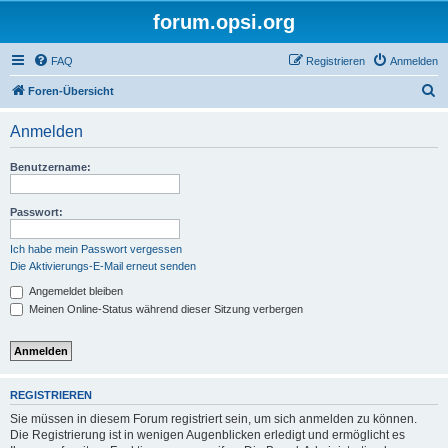
forum.opsi.org
FAQ
Registrieren
Anmelden
S
Foren-Übersicht
u
Anmelden
c
h
Benutzername:
e
Passwort:
Ich habe mein Passwort vergessen
Die Aktivierungs-E-Mail erneut senden
Angemeldet bleiben
Meinen Online-Status während dieser Sitzung verbergen
REGISTRIEREN
Sie müssen in diesem Forum registriert sein, um sich anmelden zu können.
Die Registrierung ist in wenigen Augenblicken erledigt und ermöglicht es