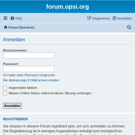
forum.opsi.org
FAQ
Registrieren
Anmelden
S
Foren-Übersicht
u
Anmelden
c
h
Benutzername:
e
Passwort:
Ich habe mein Passwort vergessen
Die Aktivierungs-E-Mail erneut senden
Angemeldet bleiben
Meinen Online-Status während dieser Sitzung verbergen
REGISTRIEREN
Sie müssen in diesem Forum registriert sein, um sich anmelden zu können.
Die Registrierung ist in wenigen Augenblicken erledigt und ermöglicht es