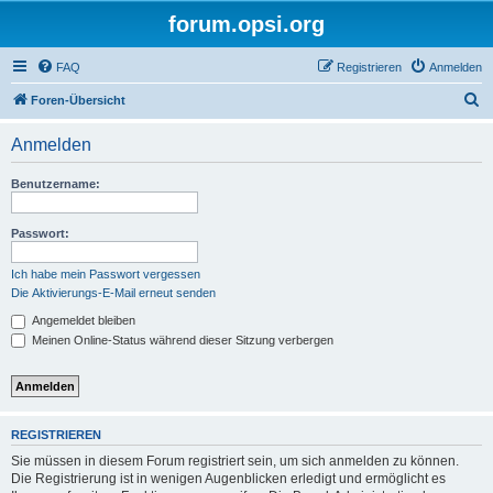
forum.opsi.org
FAQ
Registrieren
Anmelden
S
Foren-Übersicht
u
Anmelden
c
h
Benutzername:
e
Passwort:
Ich habe mein Passwort vergessen
Die Aktivierungs-E-Mail erneut senden
Angemeldet bleiben
Meinen Online-Status während dieser Sitzung verbergen
REGISTRIEREN
Sie müssen in diesem Forum registriert sein, um sich anmelden zu können.
Die Registrierung ist in wenigen Augenblicken erledigt und ermöglicht es