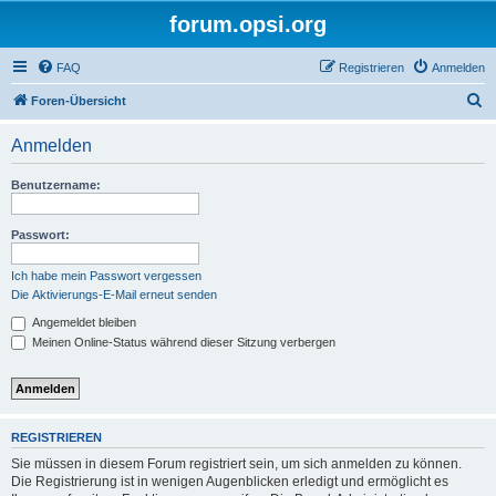
forum.opsi.org
FAQ
Registrieren
Anmelden
S
Foren-Übersicht
u
Anmelden
c
h
Benutzername:
e
Passwort:
Ich habe mein Passwort vergessen
Die Aktivierungs-E-Mail erneut senden
Angemeldet bleiben
Meinen Online-Status während dieser Sitzung verbergen
REGISTRIEREN
Sie müssen in diesem Forum registriert sein, um sich anmelden zu können.
Die Registrierung ist in wenigen Augenblicken erledigt und ermöglicht es