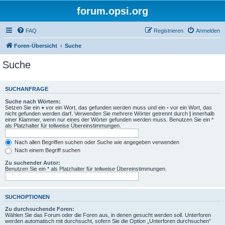
forum.opsi.org
FAQ
Registrieren
Anmelden
Foren-Übersicht
Suche
Suche
SUCHANFRAGE
Suche nach Wörtern:
Setzen Sie ein
+
vor ein Wort, das gefunden werden muss und ein
-
vor ein Wort, das
nicht gefunden werden darf. Verwenden Sie mehrere Wörter getrennt durch
|
innerhalb
einer Klammer, wenn nur eines der Wörter gefunden werden muss. Benutzen Sie ein *
als Platzhalter für teilweise Übereinstimmungen.
Nach allen Begriffen suchen oder Suche wie angegeben verwenden
Nach einem Begriff suchen
Zu suchender Autor:
Benutzen Sie ein * als Platzhalter für teilweise Übereinstimmungen.
SUCHOPTIONEN
Zu durchsuchende Foren:
Wählen Sie das Forum oder die Foren aus, in denen gesucht werden soll. Unterforen
werden automatisch mit durchsucht, sofern Sie die Option „Unterforen durchsuchen“