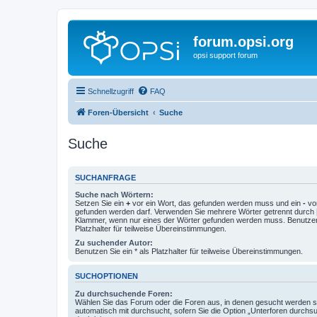
forum.opsi.org
opsi support forum
Schnellzugriff
FAQ
Foren-Übersicht
Suche
Suche
SUCHANFRAGE
Suche nach Wörtern:
Setzen Sie ein
+
vor ein Wort, das gefunden werden muss und ein
-
vor
gefunden werden darf. Verwenden Sie mehrere Wörter getrennt durch
Klammer, wenn nur eines der Wörter gefunden werden muss. Benutzen 
Platzhalter für teilweise Übereinstimmungen.
Zu suchender Autor:
Benutzen Sie ein * als Platzhalter für teilweise Übereinstimmungen.
SUCHOPTIONEN
Zu durchsuchende Foren:
Wählen Sie das Forum oder die Foren aus, in denen gesucht werden so
automatisch mit durchsucht, sofern Sie die Option „Unterforen durchs