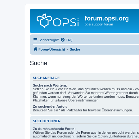
forum.opsi.org
opsi support forum
Schnellzugriff
FAQ
Foren-Übersicht
Suche
Suche
SUCHANFRAGE
Suche nach Wörtern:
Setzen Sie ein
+
vor ein Wort, das gefunden werden muss und ein
-
vor
gefunden werden darf. Verwenden Sie mehrere Wörter getrennt durch
Klammer, wenn nur eines der Wörter gefunden werden muss. Benutzen 
Platzhalter für teilweise Übereinstimmungen.
Zu suchender Autor:
Benutzen Sie ein * als Platzhalter für teilweise Übereinstimmungen.
SUCHOPTIONEN
Zu durchsuchende Foren:
Wählen Sie das Forum oder die Foren aus, in denen gesucht werden so
automatisch mit durchsucht, sofern Sie die Option „Unterforen durchs