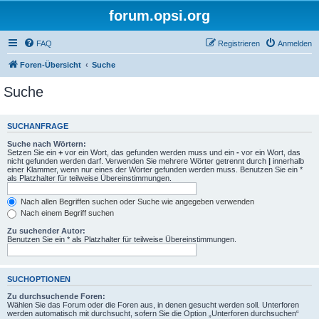
forum.opsi.org
FAQ
Registrieren
Anmelden
Foren-Übersicht
Suche
Suche
SUCHANFRAGE
Suche nach Wörtern:
Setzen Sie ein
+
vor ein Wort, das gefunden werden muss und ein
-
vor ein Wort, das
nicht gefunden werden darf. Verwenden Sie mehrere Wörter getrennt durch
|
innerhalb
einer Klammer, wenn nur eines der Wörter gefunden werden muss. Benutzen Sie ein *
als Platzhalter für teilweise Übereinstimmungen.
Nach allen Begriffen suchen oder Suche wie angegeben verwenden
Nach einem Begriff suchen
Zu suchender Autor:
Benutzen Sie ein * als Platzhalter für teilweise Übereinstimmungen.
SUCHOPTIONEN
Zu durchsuchende Foren:
Wählen Sie das Forum oder die Foren aus, in denen gesucht werden soll. Unterforen
werden automatisch mit durchsucht, sofern Sie die Option „Unterforen durchsuchen“