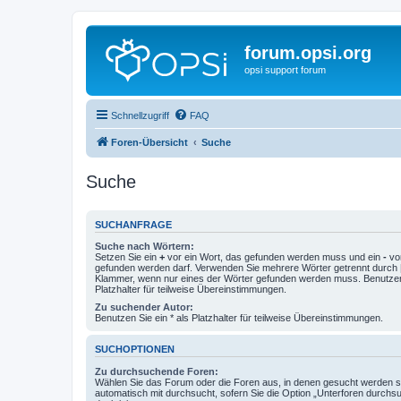
forum.opsi.org
opsi support forum
Schnellzugriff
FAQ
Foren-Übersicht
Suche
Suche
SUCHANFRAGE
Suche nach Wörtern:
Setzen Sie ein
+
vor ein Wort, das gefunden werden muss und ein
-
vor
gefunden werden darf. Verwenden Sie mehrere Wörter getrennt durch
Klammer, wenn nur eines der Wörter gefunden werden muss. Benutzen 
Platzhalter für teilweise Übereinstimmungen.
Zu suchender Autor:
Benutzen Sie ein * als Platzhalter für teilweise Übereinstimmungen.
SUCHOPTIONEN
Zu durchsuchende Foren:
Wählen Sie das Forum oder die Foren aus, in denen gesucht werden so
automatisch mit durchsucht, sofern Sie die Option „Unterforen durchs