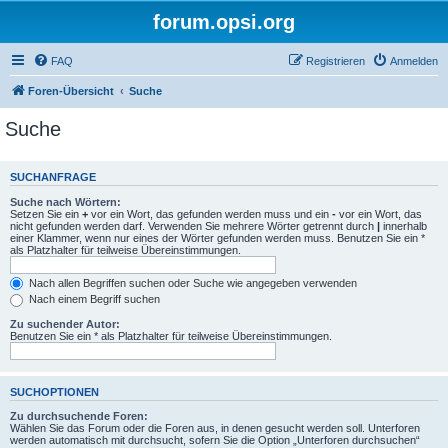
forum.opsi.org
FAQ
Registrieren
Anmelden
Foren-Übersicht
Suche
Suche
SUCHANFRAGE
Suche nach Wörtern:
Setzen Sie ein
+
vor ein Wort, das gefunden werden muss und ein
-
vor ein Wort, das
nicht gefunden werden darf. Verwenden Sie mehrere Wörter getrennt durch
|
innerhalb
einer Klammer, wenn nur eines der Wörter gefunden werden muss. Benutzen Sie ein *
als Platzhalter für teilweise Übereinstimmungen.
Nach allen Begriffen suchen oder Suche wie angegeben verwenden
Nach einem Begriff suchen
Zu suchender Autor:
Benutzen Sie ein * als Platzhalter für teilweise Übereinstimmungen.
SUCHOPTIONEN
Zu durchsuchende Foren:
Wählen Sie das Forum oder die Foren aus, in denen gesucht werden soll. Unterforen
werden automatisch mit durchsucht, sofern Sie die Option „Unterforen durchsuchen“