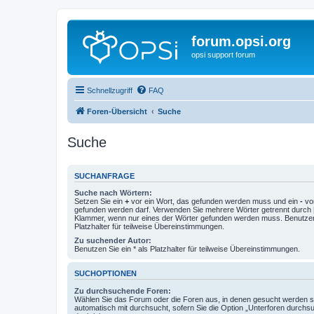
forum.opsi.org
opsi support forum
Schnellzugriff
FAQ
Foren-Übersicht
Suche
Suche
SUCHANFRAGE
Suche nach Wörtern:
Setzen Sie ein
+
vor ein Wort, das gefunden werden muss und ein
-
vor
gefunden werden darf. Verwenden Sie mehrere Wörter getrennt durch
Klammer, wenn nur eines der Wörter gefunden werden muss. Benutzen 
Platzhalter für teilweise Übereinstimmungen.
Zu suchender Autor:
Benutzen Sie ein * als Platzhalter für teilweise Übereinstimmungen.
SUCHOPTIONEN
Zu durchsuchende Foren:
Wählen Sie das Forum oder die Foren aus, in denen gesucht werden so
automatisch mit durchsucht, sofern Sie die Option „Unterforen durchs