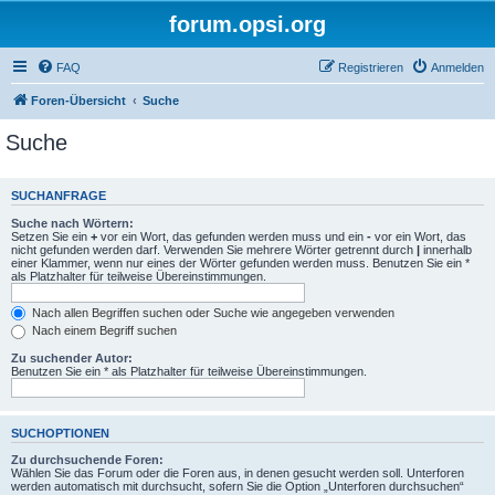
forum.opsi.org
FAQ
Registrieren
Anmelden
Foren-Übersicht
Suche
Suche
SUCHANFRAGE
Suche nach Wörtern:
Setzen Sie ein
+
vor ein Wort, das gefunden werden muss und ein
-
vor ein Wort, das
nicht gefunden werden darf. Verwenden Sie mehrere Wörter getrennt durch
|
innerhalb
einer Klammer, wenn nur eines der Wörter gefunden werden muss. Benutzen Sie ein *
als Platzhalter für teilweise Übereinstimmungen.
Nach allen Begriffen suchen oder Suche wie angegeben verwenden
Nach einem Begriff suchen
Zu suchender Autor:
Benutzen Sie ein * als Platzhalter für teilweise Übereinstimmungen.
SUCHOPTIONEN
Zu durchsuchende Foren:
Wählen Sie das Forum oder die Foren aus, in denen gesucht werden soll. Unterforen
werden automatisch mit durchsucht, sofern Sie die Option „Unterforen durchsuchen“