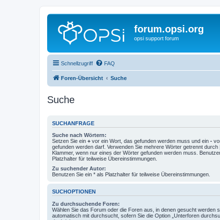
forum.opsi.org
opsi support forum
Schnellzugriff
FAQ
Foren-Übersicht
Suche
Suche
SUCHANFRAGE
Suche nach Wörtern:
Setzen Sie ein
+
vor ein Wort, das gefunden werden muss und ein
-
vor
gefunden werden darf. Verwenden Sie mehrere Wörter getrennt durch
Klammer, wenn nur eines der Wörter gefunden werden muss. Benutzen 
Platzhalter für teilweise Übereinstimmungen.
Zu suchender Autor:
Benutzen Sie ein * als Platzhalter für teilweise Übereinstimmungen.
SUCHOPTIONEN
Zu durchsuchende Foren:
Wählen Sie das Forum oder die Foren aus, in denen gesucht werden so
automatisch mit durchsucht, sofern Sie die Option „Unterforen durchs