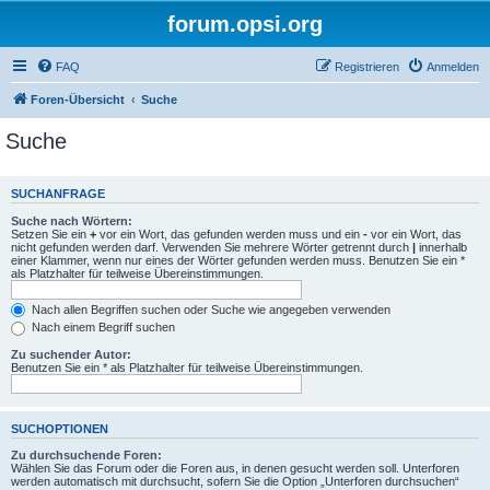
forum.opsi.org
FAQ
Registrieren
Anmelden
Foren-Übersicht
Suche
Suche
SUCHANFRAGE
Suche nach Wörtern:
Setzen Sie ein
+
vor ein Wort, das gefunden werden muss und ein
-
vor ein Wort, das
nicht gefunden werden darf. Verwenden Sie mehrere Wörter getrennt durch
|
innerhalb
einer Klammer, wenn nur eines der Wörter gefunden werden muss. Benutzen Sie ein *
als Platzhalter für teilweise Übereinstimmungen.
Nach allen Begriffen suchen oder Suche wie angegeben verwenden
Nach einem Begriff suchen
Zu suchender Autor:
Benutzen Sie ein * als Platzhalter für teilweise Übereinstimmungen.
SUCHOPTIONEN
Zu durchsuchende Foren:
Wählen Sie das Forum oder die Foren aus, in denen gesucht werden soll. Unterforen
werden automatisch mit durchsucht, sofern Sie die Option „Unterforen durchsuchen“