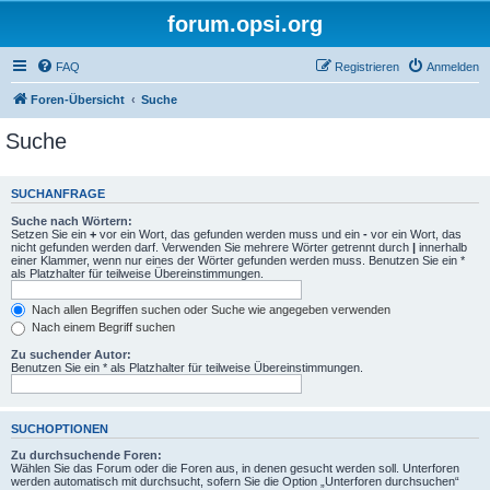
forum.opsi.org
FAQ
Registrieren
Anmelden
Foren-Übersicht
Suche
Suche
SUCHANFRAGE
Suche nach Wörtern:
Setzen Sie ein
+
vor ein Wort, das gefunden werden muss und ein
-
vor ein Wort, das
nicht gefunden werden darf. Verwenden Sie mehrere Wörter getrennt durch
|
innerhalb
einer Klammer, wenn nur eines der Wörter gefunden werden muss. Benutzen Sie ein *
als Platzhalter für teilweise Übereinstimmungen.
Nach allen Begriffen suchen oder Suche wie angegeben verwenden
Nach einem Begriff suchen
Zu suchender Autor:
Benutzen Sie ein * als Platzhalter für teilweise Übereinstimmungen.
SUCHOPTIONEN
Zu durchsuchende Foren:
Wählen Sie das Forum oder die Foren aus, in denen gesucht werden soll. Unterforen
werden automatisch mit durchsucht, sofern Sie die Option „Unterforen durchsuchen“