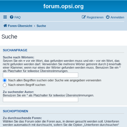
forum.opsi.org
FAQ
Registrieren
Anmelden
Foren-Übersicht
Suche
Suche
SUCHANFRAGE
Suche nach Wörtern:
Setzen Sie ein
+
vor ein Wort, das gefunden werden muss und ein
-
vor ein Wort, das
nicht gefunden werden darf. Verwenden Sie mehrere Wörter getrennt durch
|
innerhalb
einer Klammer, wenn nur eines der Wörter gefunden werden muss. Benutzen Sie ein *
als Platzhalter für teilweise Übereinstimmungen.
Nach allen Begriffen suchen oder Suche wie angegeben verwenden
Nach einem Begriff suchen
Zu suchender Autor:
Benutzen Sie ein * als Platzhalter für teilweise Übereinstimmungen.
SUCHOPTIONEN
Zu durchsuchende Foren:
Wählen Sie das Forum oder die Foren aus, in denen gesucht werden soll. Unterforen
werden automatisch mit durchsucht, sofern Sie die Option „Unterforen durchsuchen“