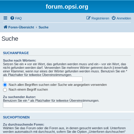
forum.opsi.org
FAQ
Registrieren
Anmelden
Foren-Übersicht
Suche
Suche
SUCHANFRAGE
Suche nach Wörtern:
Setzen Sie ein
+
vor ein Wort, das gefunden werden muss und ein
-
vor ein Wort, das
nicht gefunden werden darf. Verwenden Sie mehrere Wörter getrennt durch
|
innerhalb
einer Klammer, wenn nur eines der Wörter gefunden werden muss. Benutzen Sie ein *
als Platzhalter für teilweise Übereinstimmungen.
Nach allen Begriffen suchen oder Suche wie angegeben verwenden
Nach einem Begriff suchen
Zu suchender Autor:
Benutzen Sie ein * als Platzhalter für teilweise Übereinstimmungen.
SUCHOPTIONEN
Zu durchsuchende Foren:
Wählen Sie das Forum oder die Foren aus, in denen gesucht werden soll. Unterforen
werden automatisch mit durchsucht, sofern Sie die Option „Unterforen durchsuchen“