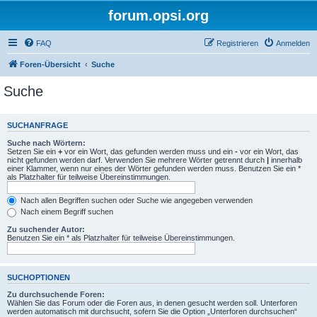
forum.opsi.org
FAQ
Registrieren
Anmelden
Foren-Übersicht
Suche
Suche
SUCHANFRAGE
Suche nach Wörtern:
Setzen Sie ein
+
vor ein Wort, das gefunden werden muss und ein
-
vor ein Wort, das
nicht gefunden werden darf. Verwenden Sie mehrere Wörter getrennt durch
|
innerhalb
einer Klammer, wenn nur eines der Wörter gefunden werden muss. Benutzen Sie ein *
als Platzhalter für teilweise Übereinstimmungen.
Nach allen Begriffen suchen oder Suche wie angegeben verwenden
Nach einem Begriff suchen
Zu suchender Autor:
Benutzen Sie ein * als Platzhalter für teilweise Übereinstimmungen.
SUCHOPTIONEN
Zu durchsuchende Foren:
Wählen Sie das Forum oder die Foren aus, in denen gesucht werden soll. Unterforen
werden automatisch mit durchsucht, sofern Sie die Option „Unterforen durchsuchen“