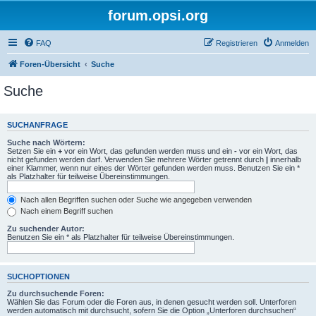
forum.opsi.org
FAQ
Registrieren
Anmelden
Foren-Übersicht
Suche
Suche
SUCHANFRAGE
Suche nach Wörtern:
Setzen Sie ein
+
vor ein Wort, das gefunden werden muss und ein
-
vor ein Wort, das
nicht gefunden werden darf. Verwenden Sie mehrere Wörter getrennt durch
|
innerhalb
einer Klammer, wenn nur eines der Wörter gefunden werden muss. Benutzen Sie ein *
als Platzhalter für teilweise Übereinstimmungen.
Nach allen Begriffen suchen oder Suche wie angegeben verwenden
Nach einem Begriff suchen
Zu suchender Autor:
Benutzen Sie ein * als Platzhalter für teilweise Übereinstimmungen.
SUCHOPTIONEN
Zu durchsuchende Foren:
Wählen Sie das Forum oder die Foren aus, in denen gesucht werden soll. Unterforen
werden automatisch mit durchsucht, sofern Sie die Option „Unterforen durchsuchen“