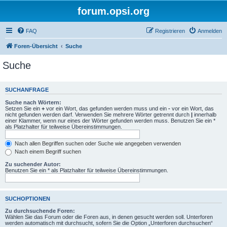
forum.opsi.org
FAQ
Registrieren
Anmelden
Foren-Übersicht
Suche
Suche
SUCHANFRAGE
Suche nach Wörtern:
Setzen Sie ein
+
vor ein Wort, das gefunden werden muss und ein
-
vor ein Wort, das
nicht gefunden werden darf. Verwenden Sie mehrere Wörter getrennt durch
|
innerhalb
einer Klammer, wenn nur eines der Wörter gefunden werden muss. Benutzen Sie ein *
als Platzhalter für teilweise Übereinstimmungen.
Nach allen Begriffen suchen oder Suche wie angegeben verwenden
Nach einem Begriff suchen
Zu suchender Autor:
Benutzen Sie ein * als Platzhalter für teilweise Übereinstimmungen.
SUCHOPTIONEN
Zu durchsuchende Foren:
Wählen Sie das Forum oder die Foren aus, in denen gesucht werden soll. Unterforen
werden automatisch mit durchsucht, sofern Sie die Option „Unterforen durchsuchen“