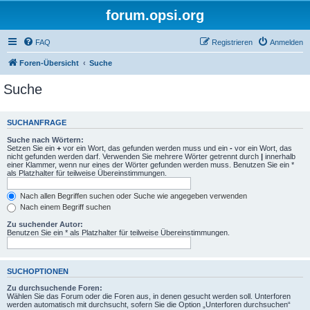
forum.opsi.org
FAQ
Registrieren
Anmelden
Foren-Übersicht
Suche
Suche
SUCHANFRAGE
Suche nach Wörtern:
Setzen Sie ein
+
vor ein Wort, das gefunden werden muss und ein
-
vor ein Wort, das
nicht gefunden werden darf. Verwenden Sie mehrere Wörter getrennt durch
|
innerhalb
einer Klammer, wenn nur eines der Wörter gefunden werden muss. Benutzen Sie ein *
als Platzhalter für teilweise Übereinstimmungen.
Nach allen Begriffen suchen oder Suche wie angegeben verwenden
Nach einem Begriff suchen
Zu suchender Autor:
Benutzen Sie ein * als Platzhalter für teilweise Übereinstimmungen.
SUCHOPTIONEN
Zu durchsuchende Foren:
Wählen Sie das Forum oder die Foren aus, in denen gesucht werden soll. Unterforen
werden automatisch mit durchsucht, sofern Sie die Option „Unterforen durchsuchen“