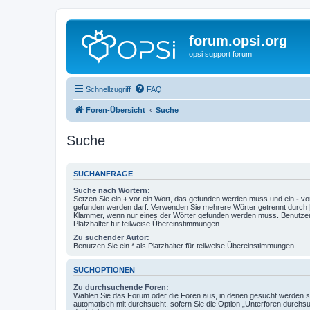
forum.opsi.org
opsi support forum
Schnellzugriff
FAQ
Foren-Übersicht
Suche
Suche
SUCHANFRAGE
Suche nach Wörtern:
Setzen Sie ein
+
vor ein Wort, das gefunden werden muss und ein
-
vor
gefunden werden darf. Verwenden Sie mehrere Wörter getrennt durch
Klammer, wenn nur eines der Wörter gefunden werden muss. Benutzen 
Platzhalter für teilweise Übereinstimmungen.
Zu suchender Autor:
Benutzen Sie ein * als Platzhalter für teilweise Übereinstimmungen.
SUCHOPTIONEN
Zu durchsuchende Foren:
Wählen Sie das Forum oder die Foren aus, in denen gesucht werden so
automatisch mit durchsucht, sofern Sie die Option „Unterforen durchs