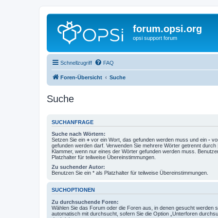
forum.opsi.org
opsi support forum
Schnellzugriff
FAQ
Foren-Übersicht
Suche
Suche
SUCHANFRAGE
Suche nach Wörtern:
Setzen Sie ein
+
vor ein Wort, das gefunden werden muss und ein
-
vor
gefunden werden darf. Verwenden Sie mehrere Wörter getrennt durch
Klammer, wenn nur eines der Wörter gefunden werden muss. Benutzen 
Platzhalter für teilweise Übereinstimmungen.
Zu suchender Autor:
Benutzen Sie ein * als Platzhalter für teilweise Übereinstimmungen.
SUCHOPTIONEN
Zu durchsuchende Foren:
Wählen Sie das Forum oder die Foren aus, in denen gesucht werden so
automatisch mit durchsucht, sofern Sie die Option „Unterforen durchs