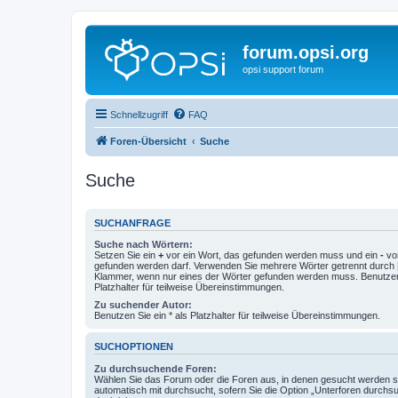
forum.opsi.org
opsi support forum
Schnellzugriff
FAQ
Foren-Übersicht
Suche
Suche
SUCHANFRAGE
Suche nach Wörtern:
Setzen Sie ein
+
vor ein Wort, das gefunden werden muss und ein
-
vor
gefunden werden darf. Verwenden Sie mehrere Wörter getrennt durch
Klammer, wenn nur eines der Wörter gefunden werden muss. Benutzen 
Platzhalter für teilweise Übereinstimmungen.
Zu suchender Autor:
Benutzen Sie ein * als Platzhalter für teilweise Übereinstimmungen.
SUCHOPTIONEN
Zu durchsuchende Foren:
Wählen Sie das Forum oder die Foren aus, in denen gesucht werden so
automatisch mit durchsucht, sofern Sie die Option „Unterforen durchs