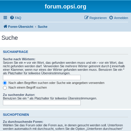
forum.opsi.org
FAQ
Registrieren
Anmelden
Foren-Übersicht
Suche
Suche
SUCHANFRAGE
Suche nach Wörtern:
Setzen Sie ein
+
vor ein Wort, das gefunden werden muss und ein
-
vor ein Wort, das
nicht gefunden werden darf. Verwenden Sie mehrere Wörter getrennt durch
|
innerhalb
einer Klammer, wenn nur eines der Wörter gefunden werden muss. Benutzen Sie ein *
als Platzhalter für teilweise Übereinstimmungen.
Nach allen Begriffen suchen oder Suche wie angegeben verwenden
Nach einem Begriff suchen
Zu suchender Autor:
Benutzen Sie ein * als Platzhalter für teilweise Übereinstimmungen.
SUCHOPTIONEN
Zu durchsuchende Foren:
Wählen Sie das Forum oder die Foren aus, in denen gesucht werden soll. Unterforen
werden automatisch mit durchsucht, sofern Sie die Option „Unterforen durchsuchen“