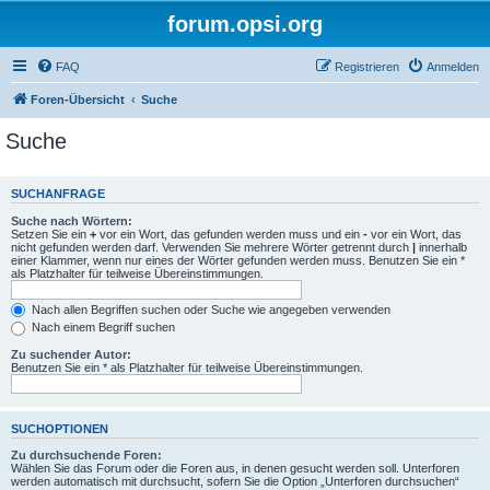
forum.opsi.org
FAQ
Registrieren
Anmelden
Foren-Übersicht
Suche
Suche
SUCHANFRAGE
Suche nach Wörtern:
Setzen Sie ein
+
vor ein Wort, das gefunden werden muss und ein
-
vor ein Wort, das
nicht gefunden werden darf. Verwenden Sie mehrere Wörter getrennt durch
|
innerhalb
einer Klammer, wenn nur eines der Wörter gefunden werden muss. Benutzen Sie ein *
als Platzhalter für teilweise Übereinstimmungen.
Nach allen Begriffen suchen oder Suche wie angegeben verwenden
Nach einem Begriff suchen
Zu suchender Autor:
Benutzen Sie ein * als Platzhalter für teilweise Übereinstimmungen.
SUCHOPTIONEN
Zu durchsuchende Foren:
Wählen Sie das Forum oder die Foren aus, in denen gesucht werden soll. Unterforen
werden automatisch mit durchsucht, sofern Sie die Option „Unterforen durchsuchen“