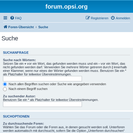
forum.opsi.org
FAQ
Registrieren
Anmelden
Foren-Übersicht
Suche
Suche
SUCHANFRAGE
Suche nach Wörtern:
Setzen Sie ein
+
vor ein Wort, das gefunden werden muss und ein
-
vor ein Wort, das
nicht gefunden werden darf. Verwenden Sie mehrere Wörter getrennt durch
|
innerhalb
einer Klammer, wenn nur eines der Wörter gefunden werden muss. Benutzen Sie ein *
als Platzhalter für teilweise Übereinstimmungen.
Nach allen Begriffen suchen oder Suche wie angegeben verwenden
Nach einem Begriff suchen
Zu suchender Autor:
Benutzen Sie ein * als Platzhalter für teilweise Übereinstimmungen.
SUCHOPTIONEN
Zu durchsuchende Foren:
Wählen Sie das Forum oder die Foren aus, in denen gesucht werden soll. Unterforen
werden automatisch mit durchsucht, sofern Sie die Option „Unterforen durchsuchen“