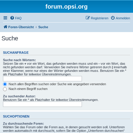
forum.opsi.org
FAQ
Registrieren
Anmelden
Foren-Übersicht
Suche
Suche
SUCHANFRAGE
Suche nach Wörtern:
Setzen Sie ein
+
vor ein Wort, das gefunden werden muss und ein
-
vor ein Wort, das
nicht gefunden werden darf. Verwenden Sie mehrere Wörter getrennt durch
|
innerhalb
einer Klammer, wenn nur eines der Wörter gefunden werden muss. Benutzen Sie ein *
als Platzhalter für teilweise Übereinstimmungen.
Nach allen Begriffen suchen oder Suche wie angegeben verwenden
Nach einem Begriff suchen
Zu suchender Autor:
Benutzen Sie ein * als Platzhalter für teilweise Übereinstimmungen.
SUCHOPTIONEN
Zu durchsuchende Foren:
Wählen Sie das Forum oder die Foren aus, in denen gesucht werden soll. Unterforen
werden automatisch mit durchsucht, sofern Sie die Option „Unterforen durchsuchen“