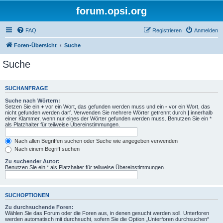
forum.opsi.org
FAQ
Registrieren
Anmelden
Foren-Übersicht
Suche
Suche
SUCHANFRAGE
Suche nach Wörtern:
Setzen Sie ein
+
vor ein Wort, das gefunden werden muss und ein
-
vor ein Wort, das
nicht gefunden werden darf. Verwenden Sie mehrere Wörter getrennt durch
|
innerhalb
einer Klammer, wenn nur eines der Wörter gefunden werden muss. Benutzen Sie ein *
als Platzhalter für teilweise Übereinstimmungen.
Nach allen Begriffen suchen oder Suche wie angegeben verwenden
Nach einem Begriff suchen
Zu suchender Autor:
Benutzen Sie ein * als Platzhalter für teilweise Übereinstimmungen.
SUCHOPTIONEN
Zu durchsuchende Foren:
Wählen Sie das Forum oder die Foren aus, in denen gesucht werden soll. Unterforen
werden automatisch mit durchsucht, sofern Sie die Option „Unterforen durchsuchen“