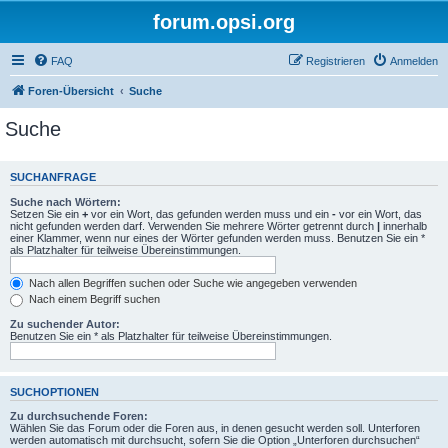
forum.opsi.org
FAQ
Registrieren
Anmelden
Foren-Übersicht
Suche
Suche
SUCHANFRAGE
Suche nach Wörtern:
Setzen Sie ein
+
vor ein Wort, das gefunden werden muss und ein
-
vor ein Wort, das
nicht gefunden werden darf. Verwenden Sie mehrere Wörter getrennt durch
|
innerhalb
einer Klammer, wenn nur eines der Wörter gefunden werden muss. Benutzen Sie ein *
als Platzhalter für teilweise Übereinstimmungen.
Nach allen Begriffen suchen oder Suche wie angegeben verwenden
Nach einem Begriff suchen
Zu suchender Autor:
Benutzen Sie ein * als Platzhalter für teilweise Übereinstimmungen.
SUCHOPTIONEN
Zu durchsuchende Foren:
Wählen Sie das Forum oder die Foren aus, in denen gesucht werden soll. Unterforen
werden automatisch mit durchsucht, sofern Sie die Option „Unterforen durchsuchen“