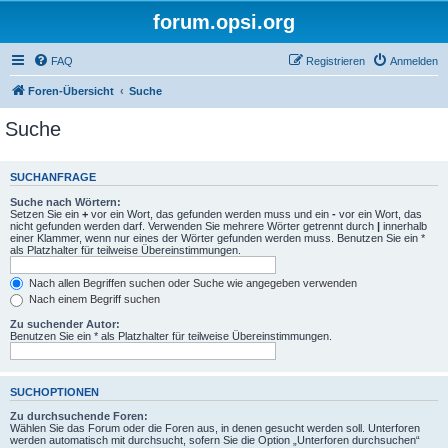
forum.opsi.org
FAQ
Registrieren
Anmelden
Foren-Übersicht
Suche
Suche
SUCHANFRAGE
Suche nach Wörtern:
Setzen Sie ein
+
vor ein Wort, das gefunden werden muss und ein
-
vor ein Wort, das
nicht gefunden werden darf. Verwenden Sie mehrere Wörter getrennt durch
|
innerhalb
einer Klammer, wenn nur eines der Wörter gefunden werden muss. Benutzen Sie ein *
als Platzhalter für teilweise Übereinstimmungen.
Nach allen Begriffen suchen oder Suche wie angegeben verwenden
Nach einem Begriff suchen
Zu suchender Autor:
Benutzen Sie ein * als Platzhalter für teilweise Übereinstimmungen.
SUCHOPTIONEN
Zu durchsuchende Foren:
Wählen Sie das Forum oder die Foren aus, in denen gesucht werden soll. Unterforen
werden automatisch mit durchsucht, sofern Sie die Option „Unterforen durchsuchen“