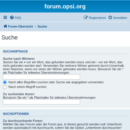
forum.opsi.org
FAQ
Registrieren
Anmelden
Foren-Übersicht
Suche
Suche
SUCHANFRAGE
Suche nach Wörtern:
Setzen Sie ein
+
vor ein Wort, das gefunden werden muss und ein
-
vor ein Wort, das
nicht gefunden werden darf. Verwenden Sie mehrere Wörter getrennt durch
|
innerhalb
einer Klammer, wenn nur eines der Wörter gefunden werden muss. Benutzen Sie ein *
als Platzhalter für teilweise Übereinstimmungen.
Nach allen Begriffen suchen oder Suche wie angegeben verwenden
Nach einem Begriff suchen
Zu suchender Autor:
Benutzen Sie ein * als Platzhalter für teilweise Übereinstimmungen.
SUCHOPTIONEN
Zu durchsuchende Foren:
Wählen Sie das Forum oder die Foren aus, in denen gesucht werden soll. Unterforen
werden automatisch mit durchsucht, sofern Sie die Option „Unterforen durchsuchen“