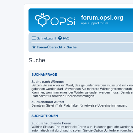
forum.opsi.org
opsi support forum
Schnellzugriff
FAQ
Foren-Übersicht
Suche
Suche
SUCHANFRAGE
Suche nach Wörtern:
Setzen Sie ein
+
vor ein Wort, das gefunden werden muss und ein
-
vor
gefunden werden darf. Verwenden Sie mehrere Wörter getrennt durch
Klammer, wenn nur eines der Wörter gefunden werden muss. Benutzen 
Platzhalter für teilweise Übereinstimmungen.
Zu suchender Autor:
Benutzen Sie ein * als Platzhalter für teilweise Übereinstimmungen.
SUCHOPTIONEN
Zu durchsuchende Foren:
Wählen Sie das Forum oder die Foren aus, in denen gesucht werden so
automatisch mit durchsucht, sofern Sie die Option „Unterforen durchs