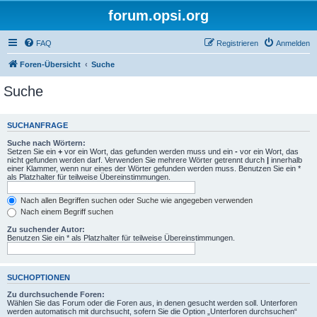
forum.opsi.org
FAQ
Registrieren
Anmelden
Foren-Übersicht
Suche
Suche
SUCHANFRAGE
Suche nach Wörtern:
Setzen Sie ein
+
vor ein Wort, das gefunden werden muss und ein
-
vor ein Wort, das
nicht gefunden werden darf. Verwenden Sie mehrere Wörter getrennt durch
|
innerhalb
einer Klammer, wenn nur eines der Wörter gefunden werden muss. Benutzen Sie ein *
als Platzhalter für teilweise Übereinstimmungen.
Nach allen Begriffen suchen oder Suche wie angegeben verwenden
Nach einem Begriff suchen
Zu suchender Autor:
Benutzen Sie ein * als Platzhalter für teilweise Übereinstimmungen.
SUCHOPTIONEN
Zu durchsuchende Foren:
Wählen Sie das Forum oder die Foren aus, in denen gesucht werden soll. Unterforen
werden automatisch mit durchsucht, sofern Sie die Option „Unterforen durchsuchen“