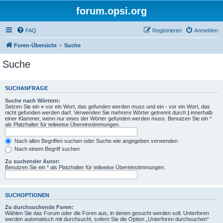
forum.opsi.org
FAQ
Registrieren
Anmelden
Foren-Übersicht
Suche
Suche
SUCHANFRAGE
Suche nach Wörtern:
Setzen Sie ein
+
vor ein Wort, das gefunden werden muss und ein
-
vor ein Wort, das
nicht gefunden werden darf. Verwenden Sie mehrere Wörter getrennt durch
|
innerhalb
einer Klammer, wenn nur eines der Wörter gefunden werden muss. Benutzen Sie ein *
als Platzhalter für teilweise Übereinstimmungen.
Nach allen Begriffen suchen oder Suche wie angegeben verwenden
Nach einem Begriff suchen
Zu suchender Autor:
Benutzen Sie ein * als Platzhalter für teilweise Übereinstimmungen.
SUCHOPTIONEN
Zu durchsuchende Foren:
Wählen Sie das Forum oder die Foren aus, in denen gesucht werden soll. Unterforen
werden automatisch mit durchsucht, sofern Sie die Option „Unterforen durchsuchen“