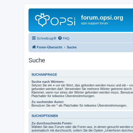
forum.opsi.org
opsi support forum
Schnellzugriff
FAQ
Foren-Übersicht
Suche
Suche
SUCHANFRAGE
Suche nach Wörtern:
Setzen Sie ein
+
vor ein Wort, das gefunden werden muss und ein
-
vor
gefunden werden darf. Verwenden Sie mehrere Wörter getrennt durch
Klammer, wenn nur eines der Wörter gefunden werden muss. Benutzen 
Platzhalter für teilweise Übereinstimmungen.
Zu suchender Autor:
Benutzen Sie ein * als Platzhalter für teilweise Übereinstimmungen.
SUCHOPTIONEN
Zu durchsuchende Foren:
Wählen Sie das Forum oder die Foren aus, in denen gesucht werden so
automatisch mit durchsucht, sofern Sie die Option „Unterforen durchs