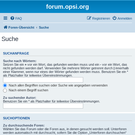
forum.opsi.org
FAQ
Registrieren
Anmelden
Foren-Übersicht
Suche
Suche
SUCHANFRAGE
Suche nach Wörtern:
Setzen Sie ein
+
vor ein Wort, das gefunden werden muss und ein
-
vor ein Wort, das
nicht gefunden werden darf. Verwenden Sie mehrere Wörter getrennt durch
|
innerhalb
einer Klammer, wenn nur eines der Wörter gefunden werden muss. Benutzen Sie ein *
als Platzhalter für teilweise Übereinstimmungen.
Nach allen Begriffen suchen oder Suche wie angegeben verwenden
Nach einem Begriff suchen
Zu suchender Autor:
Benutzen Sie ein * als Platzhalter für teilweise Übereinstimmungen.
SUCHOPTIONEN
Zu durchsuchende Foren:
Wählen Sie das Forum oder die Foren aus, in denen gesucht werden soll. Unterforen
werden automatisch mit durchsucht, sofern Sie die Option „Unterforen durchsuchen“