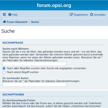
forum.opsi.org
FAQ
Registrieren
Anmelden
Foren-Übersicht
Suche
Suche
SUCHANFRAGE
Suche nach Wörtern:
Setzen Sie ein
+
vor ein Wort, das gefunden werden muss und ein
-
vor ein Wort, das
nicht gefunden werden darf. Verwenden Sie mehrere Wörter getrennt durch
|
innerhalb
einer Klammer, wenn nur eines der Wörter gefunden werden muss. Benutzen Sie ein *
als Platzhalter für teilweise Übereinstimmungen.
Nach allen Begriffen suchen oder Suche wie angegeben verwenden
Nach einem Begriff suchen
Zu suchender Autor:
Benutzen Sie ein * als Platzhalter für teilweise Übereinstimmungen.
SUCHOPTIONEN
Zu durchsuchende Foren:
Wählen Sie das Forum oder die Foren aus, in denen gesucht werden soll. Unterforen
werden automatisch mit durchsucht, sofern Sie die Option „Unterforen durchsuchen“