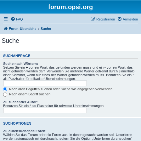
forum.opsi.org
FAQ
Registrieren
Anmelden
Foren-Übersicht
Suche
Suche
SUCHANFRAGE
Suche nach Wörtern:
Setzen Sie ein
+
vor ein Wort, das gefunden werden muss und ein
-
vor ein Wort, das
nicht gefunden werden darf. Verwenden Sie mehrere Wörter getrennt durch
|
innerhalb
einer Klammer, wenn nur eines der Wörter gefunden werden muss. Benutzen Sie ein *
als Platzhalter für teilweise Übereinstimmungen.
Nach allen Begriffen suchen oder Suche wie angegeben verwenden
Nach einem Begriff suchen
Zu suchender Autor:
Benutzen Sie ein * als Platzhalter für teilweise Übereinstimmungen.
SUCHOPTIONEN
Zu durchsuchende Foren:
Wählen Sie das Forum oder die Foren aus, in denen gesucht werden soll. Unterforen
werden automatisch mit durchsucht, sofern Sie die Option „Unterforen durchsuchen“